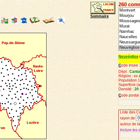
260 com
Sommaire
Neuvéglise
C
ode Insee 
Dépt :
Cantal
Région : ex
Population 
Superficie
(
Densité :
20
C
ode postal
Liste des
C
r
ayon de
autour de 
Inclure les