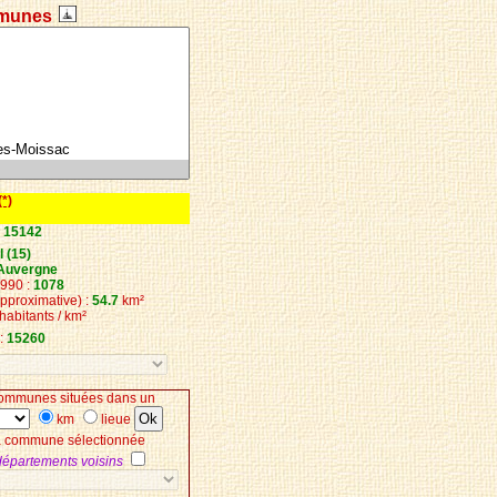
munes
(*)
:
15142
 (15)
Auvergne
1990 :
1078
approximative) :
54.7
km²
habitants / km²
:
15260
ommunes situées dans un
km
lieue
la commune sélectionnée
 départements voisins