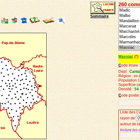
260 com
Sommaire
Massiac
(*)
C
ode Insee 
Dépt :
Cantal
Région : ex
Population 
Superficie
(
Densité :
54
C
ode postal
Liste des
C
r
ayon de
autour de 
Inclure les