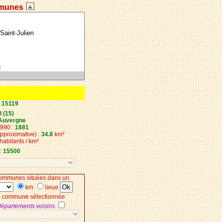
munes
:
15119
 (15)
Auvergne
1990 :
1881
approximative) :
34.8
km²
habitants / km²
:
15500
ommunes situées dans un
km
lieue
la commune sélectionnée
 départements voisins